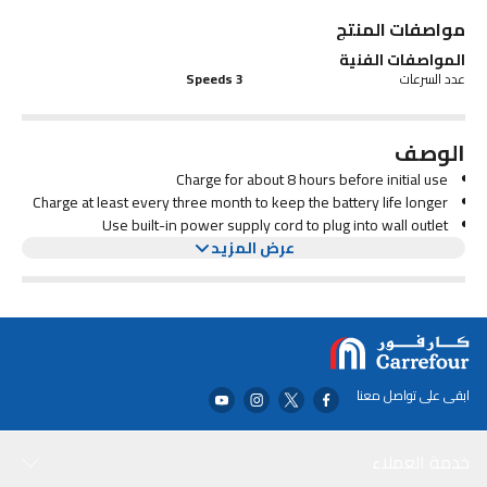
3 speed 1640RPM motor
مواصفات المنتج
Time function 0.5 hour, 2 hours and 4 hours
المواصفات الفنية
Power bank function
Remote control with touch switch
عدد السرعات
3 Speeds
Color temperature 8000K
الوصف
Charge for about 8 hours before initial use
Charge at least every three month to keep the battery life longer
Use built-in power supply cord to plug into wall outlet
عرض المزيد
Set the switch to ON position to start the rechaging automatically
as indicated be the power lamp
The fan and light will run automatically in the event of power
failure
It can also be used as handy LED lantern for outdoor use
ابقى على تواصل معنا
خدمة العملاء