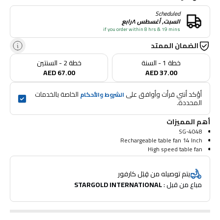
Scheduled
السبت, أغسطس ٨رابع
if you order within 8 hrs & 19 mins
الضمان الممتد
خطة 1 - السنة
خطة 2 - السنتين
AED 67.00
AED 37.00
أؤكد أنني قرأت وأوافق على 
 الخاصة بالخدمات 
الشروط والأحكام
المحددة.
أهم المميزات
SG-4048
Rechargeable table fan 14 Inch
High speed table fan
AC/DC fan
Power supply AC220-240V, 50/60Hz
يتم توصيله من قِبَل كارفور
Power 40W
مباع من قبل : 
STARGOLD INTERNATIONAL
100% pure copper motor
12V7AH battery
20 hours fan working time
20 hours LED working time
56 Pcs SMD high bright LED with 2 Pcs side light