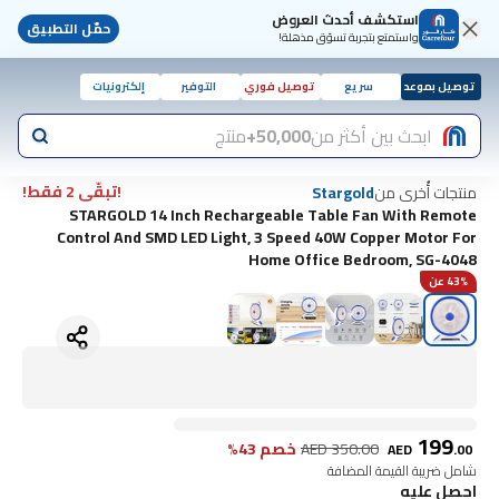
استكشف أحدث العروض
حمّل التطبيق
واستمتع بتجربة تسوّق مذهلة!
توصيل بموعد
سريع
توصيل فوري
التوفير
إلكترونيات
ابحث بين أكثر من
50,000+
منتج
!تبقّى 2 فقط!
منتجات أُخرى من
Stargold
STARGOLD 14 Inch Rechargeable Table Fan With Remote
Control And SMD LED Light, 3 Speed 40W Copper Motor For
Home Office Bedroom, SG-4048
43% عن
199
350.00
AED
خصم 43%
AED
.
00
شامل ضريبة القيمة المضافة
احصل عليه