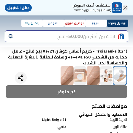
استكشف أحدث العروض
حمّل التطبيق
واستمتع بتجربة تسوّق مذهلة!
توصيل بموعد
سريع
توصيل فوري
التوفير
إلكترونيات
ابحث بين أكثر من
50,000+
منتج
Troiareuke (C21) - كريم أساس كوشن A+، 21 بيج فاتح - عامل
حماية من الشمس 50+ Pa++++ وسادة للعناية بالبشرة الدهنية
والحساسة لحب الشباب
غير متوفر
مواصفات المنتج
التغطية والشكل النهائي
الدرجة اللونية
21 Light Beige
عائلة اللون
عاجي