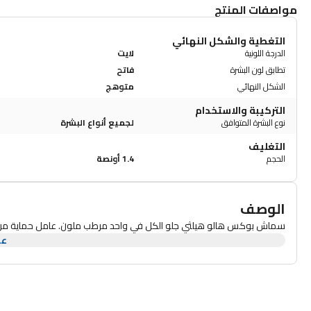
مواصفات المنتج
التغطية والشكل النهائي
الدرجة اللونية
لايت
تطابق لون البشرة
فاتح
الشكل النهائي
متوهج
التركيبة والاستخدام
نوع البشرة المتوافق
لجميع أنواع البشرة
التغليف
الحجم
1.4 أونصة
الوصف
سماش بوكس ​​هالو هيلثي جلو الكل في واحد مرطب ملون. عامل حماية من
عر