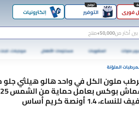
توفير
 فوري
التوفير
إلكترونيات
بين أكثر من
50,000+
منتج
وبر ماركت
المشروبات
مستلزمات الأطفال
موبايلات، تابلت
مرطبات الملوّنة
طب ملون الكل في واحد هالو هيلثي جلو 
سما
 للنساء، 1.4 أونصة كريم أساس