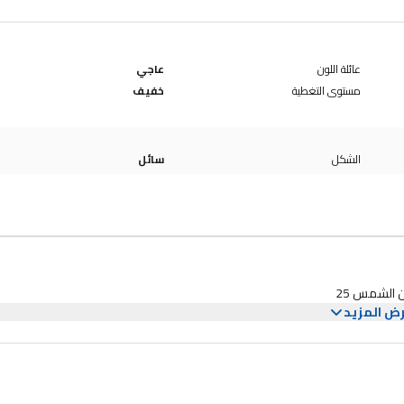
عائلة اللون
عاجي
مستوى التغطية
خفيف
الشكل
سائل
 الشمس 25
ض المزيد