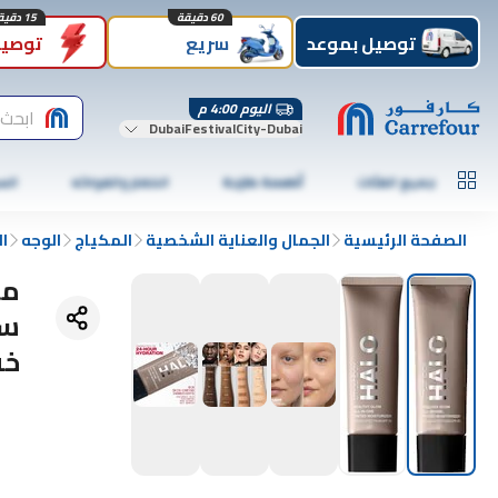
60 دقيقة
15 دقيقة
توصيل بموعد
سريع
توصيل
اليوم 4:00 م
ابحث 
DubaiFestivalCity-Dubai
جميع الفئات
أطعمة طازجة
الخضار والفواكه
الس
الصفحة الرئيسية
الجمال والعناية الشخصية
المكياج
الوجه
ال
مر
خفيف