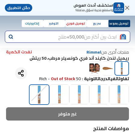
استكشف أحدث العروض
حمّل التطبيق
واستمتع بتجربة تسوّق مذهلة!
توصيل بموعد
سريع
توصيل فوري
التوفير
إلكترونيات
ابحث بين أكثر من
50,000+
منتج
نفدت الكمية
منتجات أُخرى من
Rimmel
ريميل لندن كايند آند فري كونسيلر مرطب، 50 ريتش
تفاوتاتفيالدرجاتاللونية
:
50 Rich
Out of Stock
-
غير متوفر
مواصفات المنتج