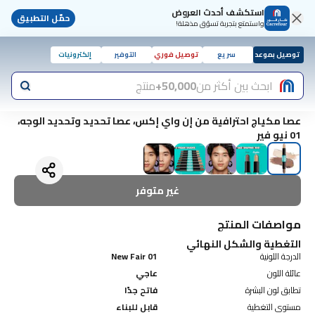
استكشف أحدث العروض
حمّل التطبيق
واستمتع بتجربة تسوّق مذهلة!
توصيل بموعد
سريع
توصيل فوري
التوفير
إلكترونيات
ابحث بين أكثر من
50,000+
منتج
عصا مكياج احترافية من إن واي إكس، عصا تحديد وتحديد الوجه،
01 نيو فير
غير متوفر
مواصفات المنتج
التغطية والشكل النهائي
الدرجة اللونية
01 New Fair
عائلة اللون
عاجي
تطابق لون البشرة
فاتح جدًا
مستوى التغطية
قابل للبناء