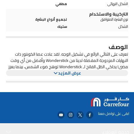
الشكل النهائي
مطفي
التركيبة والاستخدام
نوع البشرة المتوافق
لجميع أنواع البشرة
الشكل
ستيك
الوصف
تعرف على الثنائي الرائع في تشكيل الوجه. لقد عادت عصا الكونتور ذات
النهايات المزدوجة المفضلة لدينا من Wonderstick وأفضل من أي وقت
مضى! يحاكي الظل الفاتح لـ Wonderstick توهج ضوء الشمس، بينما يعزز
عرض المزيد
الظل الداكن بنية وجهك وينحتها. قومي بتشكيل البشرة وتفتيحها وامزجها
كالعجائب مع ثماني مجموعات جديدة من الألوان ذات الصبغة العالية! قم
أولاً بتمرير الطرف الأعمق للشكل والنحت، ثم ضعي الطرف الأفتح لإضفاء
اللمعان والإضاءة على الفور. امزجي جيدًا للحصول على لمسة نهائية رائعة!
هذه التركيبة النباتية الخالية من القسوة هي كريمية للغاية ومصطبغة،
مما يسمح بمزج جميل. قم بتخصيص مظهرك باستخدام ظلال قابلة للبناء
بشكل فائق. عصا كونتور لا مثيل لها! إن Wonderstick سهل الاستخدام
ابقى على تواصل معنا
ويوفر تحديدًا وتحديدًا أكثر دقة. استخدميه مع Wonderstick Blush لإضافة
لمسة من الألوان وقلم Wonder Pencil لتطبيق أكثر استهدافًا!
خدمة العملاء