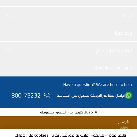
حولنا
وفر معنا
المساعدة و الدعم
Download Our App
Have a question? We are here to help.
800-73232
تواصل معنا عبر الدردشة للحصول على المساعدة
© 2026 كارفور كل الحقوق محفوظة
بالنقر فوق «متابعة»، فإنك توافق على تخزين cookies على جهازك