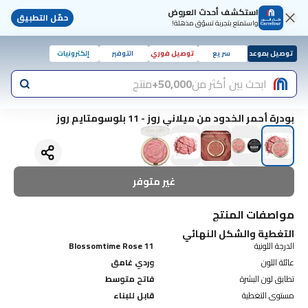
استكشف أحدث العروض
حمّل التطبيق
واستمتع بتجربة تسوّق مذهلة!
توصيل بموعد
سريع
توصيل فوري
التوفير
إلكترونيات
ابحث بين أكثر من
50,000+
منتج
بودرة أحمر الخدود من ميلاني روز - 11 بلوسومتايم روز
غير متوفر
مواصفات المنتج
التغطية والشكل النهائي
الدرجة اللونية
11 Blossomtime Rose
عائلة اللون
وردي غامق
تطابق لون البشرة
فاتح متوسط
مستوى التغطية
قابل للبناء