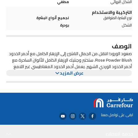
الشكل النهائي
مطفي
التركيبة والاستخدام
نوع البشرة المتوافق
لجميع أنواع البشرة
الشكل
بودرة
الوصف
صعود الورود! انتقل من الجمال الناشئ إلى الإزهار الكامل مع أحمر الخدود
Rose Powder Blush. ستختبر وجنتيك الإزهار الكامل للألوان الساحرة مع
أحمر الخدود الوردي الشهير. يعمل أحمر الخدود المغناطيسي غير اللامع
عرض المزيد
هذا على إضفاء البهجة على مظهرك بالكامل، مما يخلق تباينًا آسرًا ولونًا
ورديًا باهرًا. بفضل بودرة أحمر الخدود الناعمة ذات الملمس الطبيعي، سوف
تنال وردة إعجابك.
ابقى على تواصل معنا
خدمة العملاء