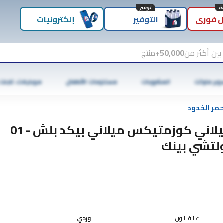
توفير
 فوري
التوفير
إلكترونيات
بين أكثر من
50,000+
منتج
وبر ماركت
المشروبات
مستلزمات الأطفال
موبايلات، تابلت
حمر الخدود
ميلاني كوزمتيكس ميلاني بيكد بلش - 01
لتشي بينك
عائلة اللون
وردي