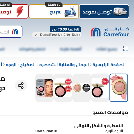
60 دقيقة
15 دقيقة
توصيل بموعد
سريع
توصيل
غدا 10:00 ص
ابحث 
DubaiFestivalCity-Dubai
جميع الفئات
أطعمة طازجة
الخضار والفواكه
الس
الصفحة الرئيسية
الجمال والعناية الشخصية
المكياج
الوجه
أ
دو
مواصفات المنتج
التغطية والشكل النهائي
الدرجة اللونية
01 Dolce Pink