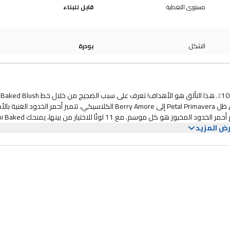
مستوى التغطية
قابل للبناء
الشكل
بودرة
لقد أجريت للتو اختبار الحمض النووي وتبين أن هذا هو احمرار الخدود بنسبة 100٪. هذا التألق هو الأهداف! تعرف على سبب الضجيج من خلال خط Baked Blush
الشهير بشكل دائم. من أحمر الخدود Luminoso إلى Bella Rosa الرائعة، ومن ظل Petal Primavera إلى Berry Amore الكلاسيكي، تتميز أحمر الخدود ال
والقابلة للبناء بشكل كبير بظلال حريرية ولامعة تناسب كل المواقف. موسم أحمر الخدود المخبوز هو كل
ض المزيد
خدود هذا مخبوز حقًا، وقد تم تحميص كل واحدة منها تحت أشعة الشمس على بلاط الترا
منحك ظلال أحمر الخدود الخوخية والوردية هذه لمسة آسرة من الألوان الجريئة. قم
أحمر الخدود المخبوز من ميلاني هو لون مشمس يفعل كل شيء.