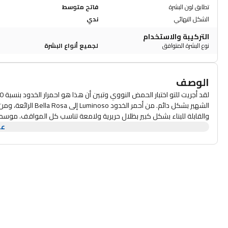
تطابق لون البشرة
فاتح متوسط
الشكل النهائي
ندي
التركيبة والاستخدام
نوع البشرة المتوافق
لجميع أنواع البشرة
الوصف
عر
Blush لمسة نهائية من الألوان المبهجة لأي لون بشرة. نعم، إن أحمر ال
الإيطالي لمنح بشرتك لمسة نهائية دافئة وإشراقًا يبدو مذهلاً وطبيعيًا. ست
بتشكيل وتحديد أفضل ميزاتك وإبرازها للحصول على هذا التوهج الساحر. 