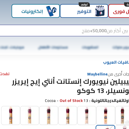
توفير
 فوري
التوفير
إلكترونيات
بين أكثر من
50,000+
منتج
وبر ماركت
المشروبات
مستلزمات الأطفال
موبايلات، تابلت
افيات العيوب
نفدت 
جات أُخرى من
Maybelline
بيلين نيويورك إنستانت أنتي إيج إيريزر
سيلر، 13 كوكو
وتاتفيالدرجاتاللونية
:
13 Cocoa
Out of Stock
-