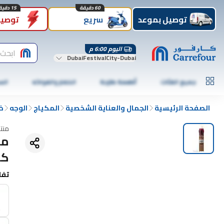
60 دقيقة
15 دقيقة
توصيل بموعد
سريع
توصيل
اليوم 6:00 م
ابحث 
DubaiFestivalCity-Dubai
جميع الفئات
أطعمة طازجة
الخضار والفواكه
الس
الصفحة الرئيسية
الجمال والعناية الشخصية
المكياج
الوجه
خ
منت
مي
كون
تفا