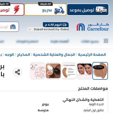
60 دقيقة
15 دقيقة
توصيل بموعد
سريع
توصيل
اليوم 4:30 م
ابحث 
DubaiFestivalCity-Dubai
جميع الفئات
أطعمة طازجة
الخضار والفواكه
الس
الصفحة الرئيسية
الجمال والعناية الشخصية
المكياج
الوجه
بر
بر
باي
مواصفات المنتج
التغطية والشكل النهائي
الدرجة اللونية
برونزر
تطابق لون البشرة
متوسط