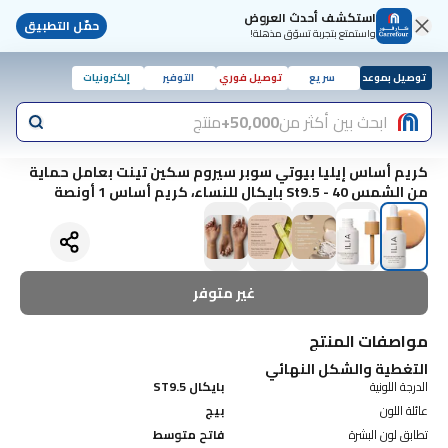
استكشف أحدث العروض
حمّل التطبيق
واستمتع بتجربة تسوّق مذهلة!
توصيل بموعد
سريع
توصيل فوري
التوفير
إلكترونيات
ابحث بين أكثر من
50,000+
منتج
كريم أساس إيليا بيوتي سوبر سيروم سكين تينت بعامل حماية
من الشمس 40 - St9.5 بايكال للنساء، كريم أساس 1 أونصة
غير متوفر
مواصفات المنتج
التغطية والشكل النهائي
الدرجة اللونية
بايكال ST9.5
عائلة اللون
بيج
تطابق لون البشرة
فاتح متوسط