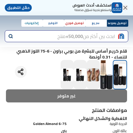
استكشف أحدث العروض
حمّل التطبيق
واستمتع بتجربة تسوّق مذهلة!
توصيل بموعد
سريع
توصيل فوري
التوفير
إلكترونيات
ابحث بين أكثر من
50,000+
منتج
قلم كريم أساس للبشرة من بوبي براون - 6-75 اللوز الذهبي
للنساء - 0.31 أونصة
غير متوفر
مواصفات المنتج
التغطية والشكل النهائي
الدرجة اللونية
6-75 Golden Almond
عائلة اللون
بني