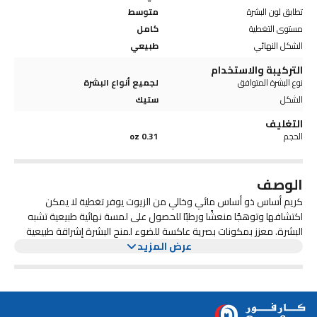
تطابق لون البشرة
متوسط
مستوى التغطية
كامل
الشكل النهائي
طبيعي
التركيبة والاستخدام
نوع البشرة المتوافق
لجميع أنواع البشرة
الشكل
ستيك
التغليف
الحجم
0.31 oz
الوصف
كريم أساس ذو أساس مائي وخالي من الزيوت يوفر تغطية لا يمكن
اكتشافها وتوهجًا منعشًا ورطبًا للحصول على لمسة نهائية طبيعية تشبه
البشرة. معزز بمكونات بصرية عاكسة للضوء لمنح البشرة إشراقة طبيعية
المظهر.
عرض المزيد