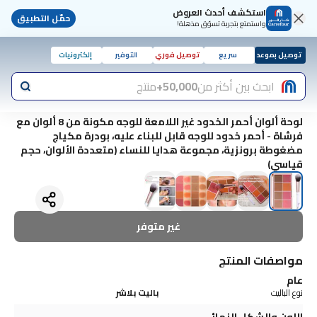
استكشف أحدث العروض
حمّل التطبيق
واستمتع بتجربة تسوّق مذهلة!
توصيل بموعد
سريع
توصيل فوري
التوفير
إلكترونيات
ابحث بين أكثر من
50,000+
منتج
لوحة ألوان أحمر الخدود غير اللامعة للوجه مكونة من 8 ألوان مع
فرشاة - أحمر خدود للوجه قابل للبناء عليه، بودرة مكياج
مضغوطة برونزية، مجموعة هدايا للنساء (متعددة الألوان، حجم
قياسي)
غير متوفر
مواصفات المنتج
عام
نوع الباليت
باليت بلاشر