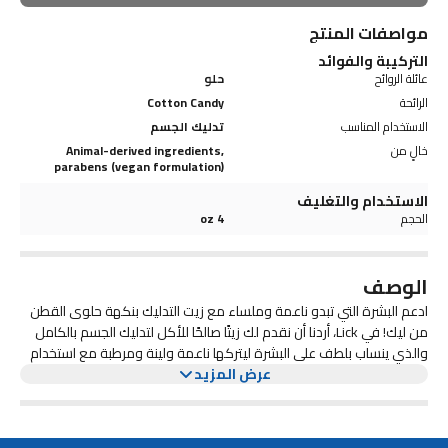
مواصفات المنتج
التركيبة والفوائد
عائلة الروائح
حلو
الرائحة
Cotton Candy
الاستخدام المناسب
تدليك الجسم
خالٍ من
Animal-derived ingredients,
parabens (vegan formulation)
الاستخدام والتغليف
الحجم
4 oz
الوصف
ادعم البشرة التي تبدو ناعمة وملساء مع زيت التدليك بنكهة حلوى القطن
من ليك! في Lick، أردنا أن نقدم لك زيتًا صالحًا للأكل لتدليك الجسم بالكامل
والذي ينساب بلطف على البشرة ليتركها ناعمة ولينة ومرطبة مع استخدام
عرض المزيد
مكونات نباتية وصالحة للأكل بنسبة 100% فقط - وهذا ما فعلناه.
باستخدام مزيج متوازن لذيذ من اللوز الحلو وجوز الهند ونكهة حلوى القطن،
قمنا بإنشاء زيت تدليك بنكهة من شأنه أن يذوب وينعش حواسك لأنه يرطب
البشرة ويرطبها بلطف. استمتع بتدليك مهدئ ومنعش لكامل الجسم