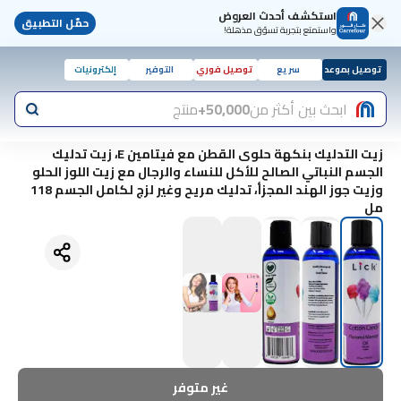
استكشف أحدث العروض
حمّل التطبيق
واستمتع بتجربة تسوّق مذهلة!
توصيل بموعد
سريع
توصيل فوري
التوفير
إلكترونيات
ابحث بين أكثر من
50,000+
منتج
زيت التدليك بنكهة حلوى القطن مع فيتامين E، زيت تدليك
الجسم النباتي الصالح للأكل للنساء والرجال مع زيت اللوز الحلو
وزيت جوز الهند المجزأ، تدليك مريح وغير لزج لكامل الجسم 118
مل
غير متوفر