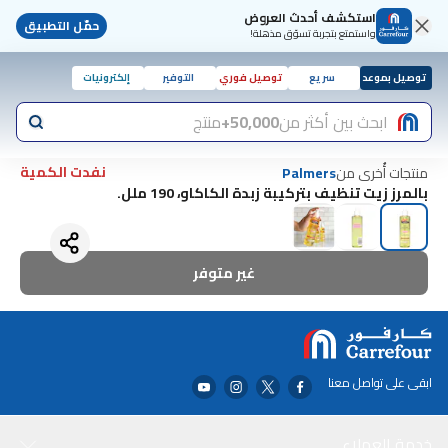
استكشف أحدث العروض
حمّل التطبيق
واستمتع بتجربة تسوّق مذهلة!
توصيل بموعد
سريع
توصيل فوري
التوفير
إلكترونيات
ابحث بين أكثر من
50,000+
منتج
نفدت الكمية
منتجات أُخرى من
Palmers
بالمرز زيت تنظيف بتركيبة زبدة الكاكاو، 190 ملل.
غير متوفر
ابقى على تواصل معنا
خدمة العملاء