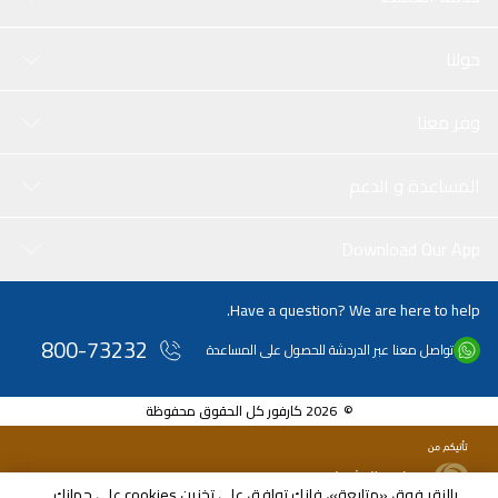
حولنا
وفر معنا
المساعدة و الدعم
Download Our App
Have a question? We are here to help.
800-73232
تواصل معنا عبر الدردشة للحصول على المساعدة
© 2026 كارفور كل الحقوق محفوظة
بالنقر فوق «متابعة»، فإنك توافق على تخزين cookies على جهازك