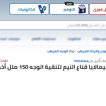
توفير
 فوري
التوفير
إلكترونيات
بين أكثر من
50,000+
منتج
وبر ماركت
المشروبات
مستلزمات الأطفال
موبايلات، تابلت
تونر والرذاذ المرطب
رذاذ الوجه المرطب
نفدت 
جات أُخرى من
Himalaya
الايا قناع النيم لتنقية الوجه 150 ملل أخضر