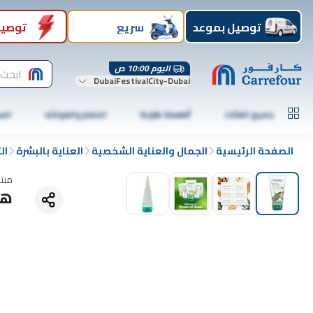
توصيل بموعد
سريع
توصيل
اليوم 10:00 ص
ابحث 
DubaiFestivalCity-Dubai
جميع الفئات
أطعمة طازجة
الخضار والفواكه
الس
الصفحة الرئيسية
الجمال والعناية الشخصية
العناية بالبشرة
ال
منت
هيم