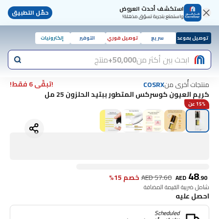
استكشف أحدث العروض
حمّل التطبيق
واستمتع بتجربة تسوّق مذهلة!
توصيل بموعد
سريع
توصيل فوري
التوفير
إلكترونيات
ابحث بين أكثر من
50,000+
منتج
!تبقّى 6 فقط!
منتجات أُخرى من
COSRX
كريم العيون كوسركس المتطور ببتيد الحلزون 25 مل
15% عن
48
57.60
AED
خصم 15%
AED
.
90
شامل ضريبة القيمة المضافة
احصل عليه
Scheduled