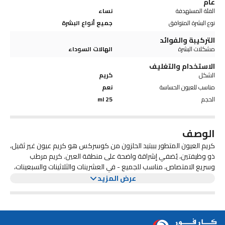
عام
الفئة المستهدفة
نساء
نوع البشرة المتوافق
جميع أنواع البشرة
التركيبة والفوائد
مشكلات البشرة
الهالات السوداء
الاستخدام والتغليف
الشكل
كريم
مناسب للعيون الحساسة
نعم
الحجم
25 ml
الوصف
كريم العيون المتطور بببتيد الحلزون من كوسركس هو كريم عيون غير ثقيل،
ذو وظيفتين، يُضفي إشراقة واضحة على منطقة العين. كريم مرطب
وسريع الامتصاص، مناسب للجميع - في العشرينات والثلاثينات والسبعينات،
الفوائد:
وحتى المراهقات - دون الحاجة إلى تغذية زائدة. عززي مظهر الإشراق مع
عرض المزيد
يمنع الترهل والهالات السوداء للحصول على مظهر شبابي
كريم العيون المتطور بببتيد الحلزون من كوسركس. ينساب الكريم الناعم
يساعد على تقليل ظهور الهالات السوداء والانتفاخات
والخفيف بسلاسة على بشرتكِ، ويمتص بسرعة لتجنب أي بقايا ثقيلة ولزجة.
يساعد على استعادة منطقة العين الحساسة
تعمل تركيبته ذات الوظيفتين على تعزيز مظهر الإشراقة واللمعان، مما
يمنع علامات الشيخوخة المستقبلية مع محو مظهر الخطوط بلطف
يقلل من ظهور الهالات السوداء وتغير اللون. يساعدكِ مُرشح إفراز الحلزون