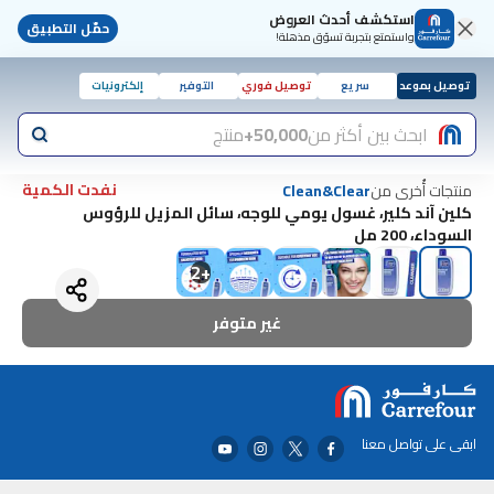
استكشف أحدث العروض
حمّل التطبيق
واستمتع بتجربة تسوّق مذهلة!
توصيل بموعد
سريع
توصيل فوري
التوفير
إلكترونيات
ابحث بين أكثر من
50,000+
منتج
نفدت الكمية
منتجات أُخرى من
Clean&Clear
كلين آند كلير، غسول يومي للوجه، سائل المزيل للرؤوس
السوداء، 200 مل
2
+
غير متوفر
ابقى على تواصل معنا