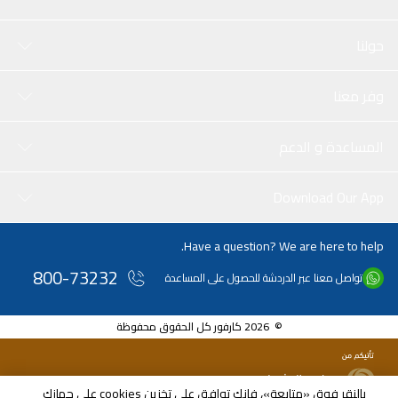
حولنا
وفر معنا
المساعدة و الدعم
Download Our App
Have a question? We are here to help.
800-73232
تواصل معنا عبر الدردشة للحصول على المساعدة
© 2026 كارفور كل الحقوق محفوظة
بالنقر فوق «متابعة»، فإنك توافق على تخزين cookies على جهازك