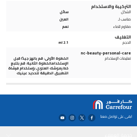
التركيبة والاستخدام
الشكل
سائل
مناسب لـ
العين
مقاوم للماء
نعم
التغليف
الحجم
2.1 ml
nc-beauty-personal-care
تعليمات الإستخدام
الخطوة الأولى: قم بالهز جيدًا قبل
الإستخدامالخطوة الثانية: قم بتتبع
خط رموشك العلوي بإستخدام فرشاة
التطبيق الدقيقة لتحديد عينيك
ابقى على تواصل معنا
خدمة العملاء