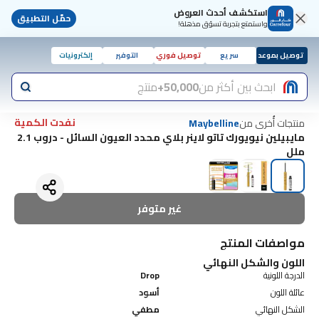
استكشف أحدث العروض
حمّل التطبيق
واستمتع بتجربة تسوّق مذهلة!
توصيل بموعد
سريع
توصيل فوري
التوفير
إلكترونيات
ابحث بين أكثر من
50,000+
منتج
نفدت الكمية
منتجات أُخرى من
Maybelline
مايبيلين نيويورك تاتو لاينر بلاي محدد العيون السائل - دروب 2.1
ملل
غير متوفر
مواصفات المنتج
اللون والشكل النهائي
الدرجة اللونية
Drop
عائلة اللون
أسود
الشكل النهائي
مطفي