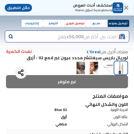
استكشف أحدث العروض
حمّل التطبيق
واستمتع بتجربة تسوّق مذهلة!
توصيل بموعد
سريع
توصيل فوري
التوفير
إلكترونيات
ابحث بين أكثر من
50,000+
منتج
نفدت الكمية
منتجات أُخرى من
L'Oreal
لوريال باريس سيغنتشر محدد عيون غير لامع 02 - أزرق
غير متوفر
مواصفات المنتج
اللون والشكل النهائي
الدرجة اللونية
02 Blue
عائلة اللون
أزرق
الشكل النهائي
مطفي