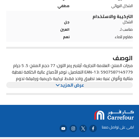
الشكل النهائي
مطفي
التركيبة والاستخدام
الشكل
جل
مناسب لـ
العين
مقاوم للماء
نعم
الوصف
ميزات المنتج: العلامة التجارية: آيلاينر رمز اللون: 77 حجم المنتج: 5. 5 جرام
EAN-13: 5907587149779 التفاصيل: توفر الأصباغ عالية الكثافة تغطية
مثالية وألوان غنية بعد تطبيق واحد فقط. تركيبة كريمية ورقيقة تدوم
عرض المزيد
طويلاً تجف لتمنحك لمسة نهائية تدوم طويلاً ومقاومة للتلطخ والتجاعيد.
هيبوالرجينيك، مقاوم للماء.
ابقى على تواصل معنا