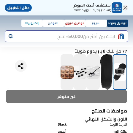
استكشف أحدث العروض
حمّل التطبيق
واستمتع بتجربة تسوّق مذهلة!
توصيل بموعد
سريع
توصيل فوري
التوفير
إلكترونيات
ابحث بين أكثر من
50,000+
منتج
77 جل بلاك لاينر يدوم طويلاً
غير متوفر
مواصفات المنتج
اللون والشكل النهائي
الدرجة اللونية
Black
عائلة اللون
أسود