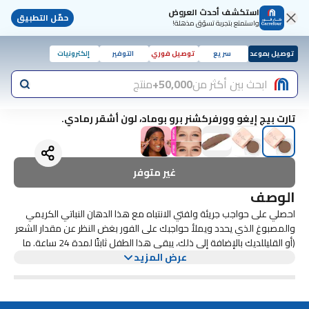
استكشف أحدث العروض
حمّل التطبيق
واستمتع بتجربة تسوّق مذهلة!
توصيل بموعد
سريع
توصيل فوري
التوفير
إلكترونيات
ابحث بين أكثر من
50,000+
منتج
تارت بيج إيغو وورفركشنر برو بوماد، لون أشقر رمادي.
غير متوفر
الوصف
احصلي على حواجب جريئة ولفتي الانتباه مع هذا الدهان النباتي الكريمي
والمصبوغ الذي يحدد ويملأ حواجبك على الفور بغض النظر عن مقدار الشعر
(أو القليللديك بالإضافة إلى ذلك، يبقى هذا الطفل ثابتًا لمدة 24 ساعة. ما
عرض المزيد
الذي تفعله التركيبة الكريمية المصبوغة التي تنساب على نحت وملء
المناطق المتناثرة على الفور مع فرشاة الحواجب وسبولي من فيل
سيرفيس من أجل تطبيق دقيق وبدون مجهود غني بالباباسو للمساعدة
في ترطيب وتغذية شعر الحاجب، باستخدام فرشاة الحواجب فيل سيرفيس،