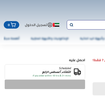
تسجيل الدخول
0
 وأجهزة اليد الذكية
الإلكترونيات والأجهزة المنزلية
أطعمة مجمّدة
!
احصل عليه
Scheduled
الثلاثاء, أغسطس ١١رابع
if you order within 18 hrs & 31 mins