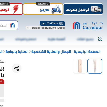
60 دقيقة
15 دقيقة
توصيل بموعد
سريع
توصيل
غدا 10:00 ص
ابحث 
DubaiFestivalCity-Dubai
جميع الفئات
أطعمة طازجة
الخضار والفواكه
الس
الصفحة الرئيسية
الجمال والعناية الشخصية
العناية بالبشرة
ال
منت
بي
بال
44% 
00