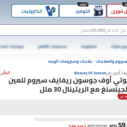
توفير
 فوري
التوفير
إلكترونيات
بين أكثر من
50,000+
منتج
وبر ماركت
المشروبات
مستلزمات الأطفال
موبايلات، تابلت
سيروم والعلاجات
علاجات وسيرومات الوجه
!تبقّى 7 فقط
جات أُخرى من
Beauty Of Joseon
وتي أوف جوسون ريفايف سيروم للعين
جينسنغ مع الريتينال 30 ملل
عن
59
.
AED
105.00
AED
خصم 44%