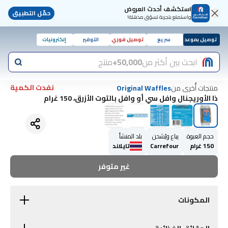
استكشف أحدث العروض
حمّل التطبيق
واستمتع بتجربة تسوّق مذهلة!
توصيل بموعد
سريع
توصيل فوري
التوفير
إلكترونيات
ابحث بين أكثر من
50,000+
منتج
نفدت الكمية
منتجات أُخرى من
Original Waffles
ذا الأوريجنال وافل سي أو وافل بالتوت الأزرق، 150 غرام
حجم العبوة
يباع ويُشحن
بلد المنشأ
150 غرام
Carrefour
تايلاند
غير متوفر
المكونات