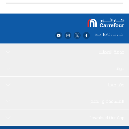
العمة، الأم، الأم، الأم، الأم، الأم، الأم، الذكرى السنوية، الجدة، نانا، الجدة.
المناسبة: حفلة، زفاف، ذكرى سنوية، خطوبة، عيد الميلاد، تجمعات أعياد
الميلاد.
ابقى على تواصل معنا
خدمة العملاء
حولنا
وفر معنا
المساعدة و الدعم
Download Our App