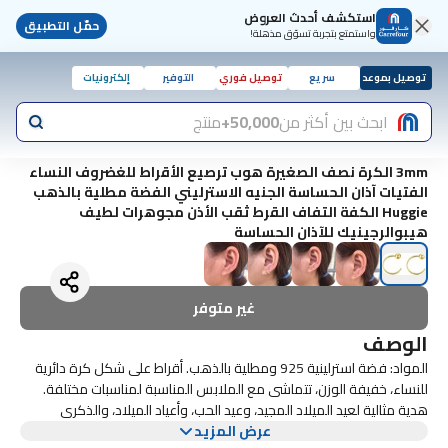
استكشف أحدث العروض
حمّل التطبيق
واستمتع بتجربة تسوّق مذهلة!
توصيل بموعد
سريع
توصيل فوري
التوفير
إلكترونيات
ابحث بين أكثر من
50,000+
منتج
3mm الكرة نصف الصغيرة هوب ترصيع الأقراط للغضروف النساء
الفتيات آذان الحساسة الجنيه الاسترليني الفضة مطلية بالذهب
Huggie الكفة التفاف القرط ثقب الأذن مجوهرات لطيف
هيبوالرجينيك للآذان الحساسة
غير متوفر
الوصف
المواد: فضة استرلينية 925 ومطلية بالذهب. أقراط على شكل كرة دائرية
للنساء، خفيفة الوزن، تتماشى مع الملابس المناسبة لمناسبات مختلفة.
هدية مثالية لعيد الميلاد المجيد، وعيد الحب، وأعياد الميلاد، والذكرى
عرض المزيد
السنوية، وعيد الأم. أفضل هدية للنساء، الأم، الجدة، الابنة، الزوجة، الأخت،