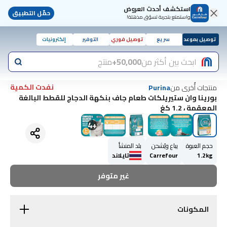
استكشف أحدث العروض
حمّل التطبيق
واستمتع بتجربة تسوّق مذهلة!
توصيل بموعد
سريع
توصيل فوري
التوفير
إلكترونيات
ابحث بين أكثر من
50,000+
منتج
نفدت الكمية
منتجات أُخرى من
Purina
بورينا وان ستيريلكات طعام جاف بنكهة الدجاج للقطط البالغة
المعقمة ، 1.2 كغ
4
+
حجم العبوة
يباع ويُشحن
بلد المنشأ
1.2kg
Carrefour
تايلاند
غير متوفر
المكونات