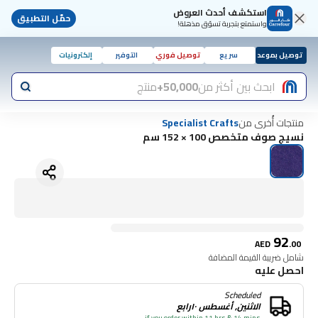
استكشف أحدث العروض
حمّل التطبيق
واستمتع بتجربة تسوّق مذهلة!
توصيل بموعد
سريع
توصيل فوري
التوفير
إلكترونيات
ابحث بين أكثر من
50,000+
منتج
منتجات أُخرى من
Specialist Crafts
نسيج صوف متخصص 100 × 152 سم
92
AED
.
00
شامل ضريبة القيمة المضافة
احصل عليه
Scheduled
الاثنين, أغسطس ١٠رابع
if you order within 11 hrs & 14 mins