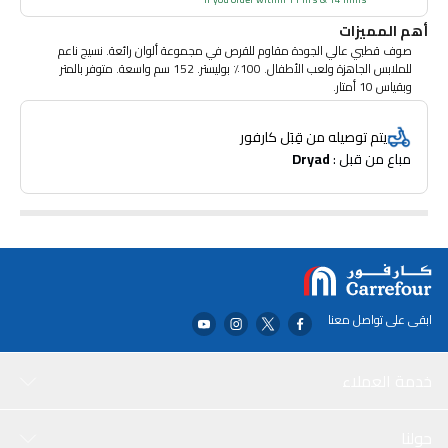
أهم المميزات
صوف قطبي عالي الجودة مقاوم للقرص في مجموعة ألوان رائعة. نسيج ناعم
للملابس الجاهزة ولعب الأطفال. 100٪ بوليستر. 152 سم واسعة. متوفر بالمتر
وبقياس 10 أمتار.
يتم توصيله من قِبَل كارفور
مباع من قبل : 
Dryad
ابقى على تواصل معنا
خدمة العملاء
حولنا