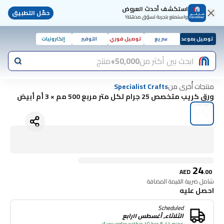
استكشف أحدث العروض
حمّل التطبيق
واستمتع بتجربة تسوّق مذهلة!
توصيل بموعد
سريع
توصيل فوري
التوفير
إلكترونيات
ابحث بين أكثر من
50,000+
منتج
منتجات أُخرى من
Specialist Crafts
ورق كريب متخصص 25 جرام لكل متر مربع 500 مم × 3 أم أبيض
24
AED
.
00
شامل ضريبة القيمة المضافة
احصل عليه
Scheduled
الثلاثاء, أغسطس ١١رابع
if you order within 10 hrs & 11 mins