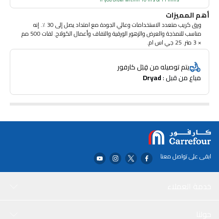
أهم المميزات
ورق كريب متعدد الاستخدامات وعالي الجودة مع امتداد يصل إلى 30 ٪. إنه
مناسب للنمذجة والعرض والزهور الورقية والتفاف وأعمال الكولاج. لفات 500 مم
× 3 متر. 25 جي اس ام.
يتم توصيله من قِبَل كارفور
مباع من قبل : 
Dryad
ابقى على تواصل معنا
خدمة العملاء
حولنا