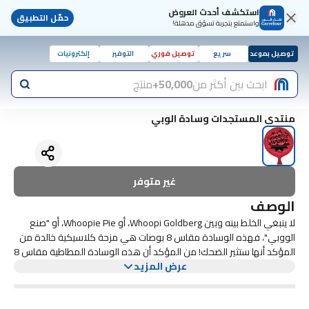
استكشف أحدث العروض
حمّل التطبيق
واستمتع بتجربة تسوّق مذهلة!
توصيل بموعد
سريع
توصيل فوري
التوفير
إلكترونيات
ابحث بين أكثر من
50,000+
منتج
منتدى المستجدات وسادة الوبي
غير متوفر
الوصف
لا ينبغي الخلط بينه وبين Whoopi Goldberg، أو Whoopie Pie، أو "صنع
الووبي"، فهذه الوسادة مقاس 8 بوصات هي مزحة كلاسيكية خالدة من
المؤكد أنها ستثير الضحك! من المؤكد أن هذه الوسادة المطاطية مقاس 8
بوصات ستغرس الحنين في أي مخادع
عرض المزيد