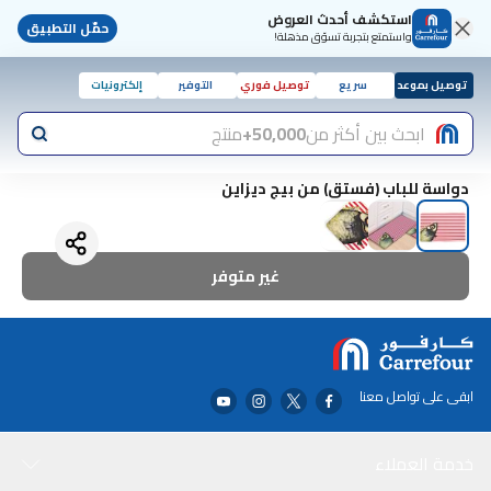
استكشف أحدث العروض
حمّل التطبيق
واستمتع بتجربة تسوّق مذهلة!
توصيل بموعد
سريع
توصيل فوري
التوفير
إلكترونيات
ابحث بين أكثر من
50,000+
منتج
دواسة للباب (فستق) من بيج ديزاين
غير متوفر
ابقى على تواصل معنا
خدمة العملاء