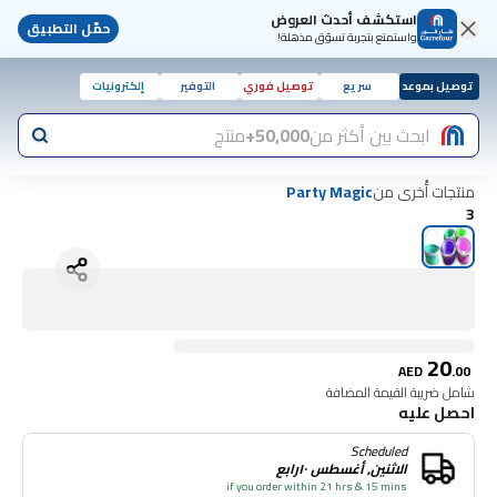
استكشف أحدث العروض
حمّل التطبيق
واستمتع بتجربة تسوّق مذهلة!
توصيل بموعد
سريع
توصيل فوري
التوفير
إلكترونيات
ابحث بين أكثر من
50,000+
منتج
منتجات أُخرى من
Party Magic
3
20
AED
.
00
شامل ضريبة القيمة المضافة
احصل عليه
Scheduled
الاثنين, أغسطس ١٠رابع
if you order within 21 hrs & 15 mins