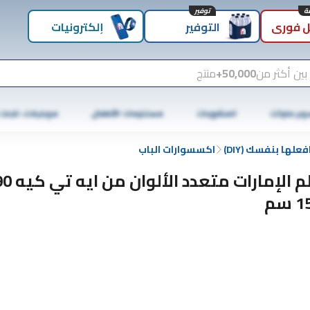
توفير
 فوري
التوفير
إلكترونيات
بين أكثر من
50,000+
منتج
وبر ماركت
المشروبات
مستلزمات الأطفال
موبايلات، تابلت
علها بنفسك (DIY)
اكسسوارات الباب
 سم