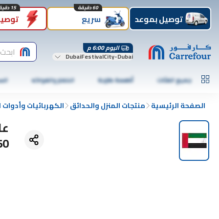
60 دقيقة
15 دقيقة
توصيل بموعد
سريع
توصيل
اليوم 6:00 م
ابحث 
DubaiFestivalCity-Dubai
جميع الفئات
أطعمة طازجة
الخضار والفواكه
الس
الصفحة الرئيسية
منتجات المنزل والحدائق
الكهربائيات وأدوات اف
150