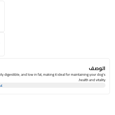
أ
م
الوصف
ly digestible, and low in fat, making it ideal for maintaining your dog's
health and vitality.
عر