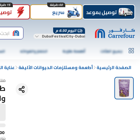
60 دقيقة
15 دقيقة
توصيل بموعد
سريع
توصيل
اليوم 6:30 م
ابحث 
DubaiFestivalCity-Dubai
جميع الفئات
أطعمة طازجة
الخضار والفواكه
الس
الصفحة الرئيسية
أطعمة ومستلزمات الحيوانات الأليفة
عناية ال
منت
طع
وال
00
شامل