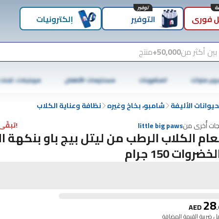
توفير
 فوري
التوفير
إلكترونيات
بين أكثر من
50,000+
منتج
وبر ماركت
المشروبات
مستلزمات الأطفال
موبايلات، تابلت
حيوانات الأليفة
شامبو، بخاخ وغيره
نظافة وعناية الكلاب
!تبقّى 5 فقط
جات أُخرى من
little big paws
ام الكلاب الرطب من ليتل بيج باو بنكهة ال
خضروات 150 جرام
28
AED
.
 ضريبة القيمة المضافة