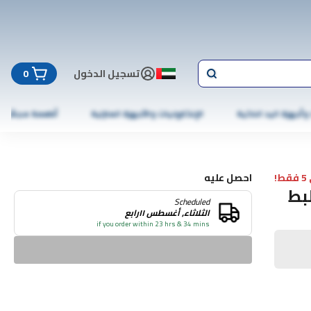
تسجيل الدخول
0
 وأجهزة اليد الذكية
الإلكترونيات والأجهزة المنزلية
أطعمة مجمّدة
!
احصل عليه
بط
Scheduled
الثلاثاء, أغسطس ١١رابع
if you order within 23 hrs & 34 mins