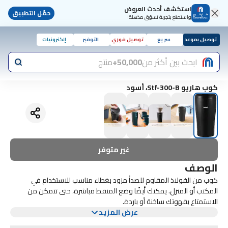
استكشف أحدث العروض
حمّل التطبيق
واستمتع بتجربة تسوّق مذهلة!
توصيل بموعد
سريع
توصيل فوري
التوفير
إلكترونيات
ابحث بين أكثر من
50,000+
منتج
كوب هاريو Stf-300-B، أسود
غير متوفر
الوصف
كوب من الفولاذ المقاوم للصدأ مزود بغطاء مناسب للاستخدام في
المكتب أو المنزل. يمكنك أيضًا وضع المنقط مباشرة، حتى تتمكن من
الاستمتاع بقهوتك ساخنة أو باردة.
عرض المزيد