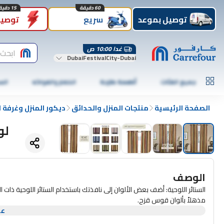
60 دقيقة
15 دقيقة
توصيل بموعد
سريع
توصيل
غدا 10:00 ص
ابحث 
DubaiFestivalCity-Dubai
جميع الفئات
أطعمة طازجة
الخضار والفواكه
الس
الصفحة الرئيسية
منتجات المنزل والحدائق
ديكور المنزل وغرفة 
لوحة
الوصف
الستائر اللوحية: أضف بعض الألوان إلى نافذتك باستخدام الستائر اللوحية ذات 
مذهلاً بألوان قوس قزح.
عر