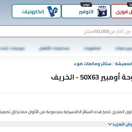
توفير
 فوري
التوفير
إلكترونيات
بين أكثر من
50,000+
منتج
وبر ماركت
المشروبات
مستلزمات الأطفال
موبايلات، تابلت
المعيشة
ستائر ومانعات ضوء
 أومبير 50X63 - الخريف
اللون المتدرج. تتميز هذه الستائر الكلاسيكية بمجموعة من الألوان مما يخلق تصميمً
ض المزيد