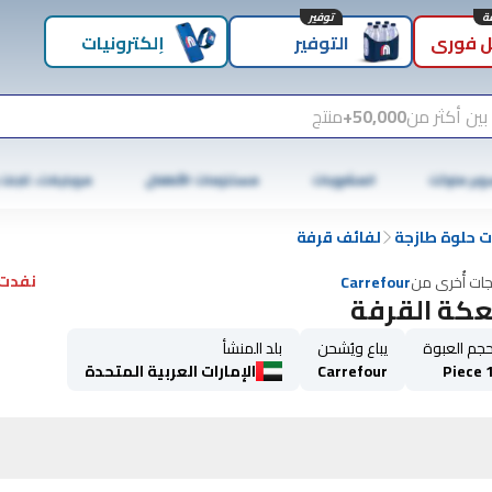
توفير
 فوري
التوفير
إلكترونيات
بين أكثر من
50,000+
منتج
وبر ماركت
المشروبات
مستلزمات الأطفال
موبايلات، تابلت
 حلوة طازجة
لفائف قرفة
نفدت 
جات أُخرى من
Carrefour
كة القرفة
جم العبوة
يباع ويُشحن
بلد المنشأ
1 Pie
Carrefour
الإمارات العربية المتحدة