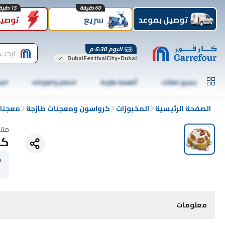
60 دقيقة
15 دقيقة
توصيل بموعد
سريع
توصيل
اليوم 6:30 م
ابحث 
DubaiFestivalCity-Dubai
جميع الفئات
أطعمة طازجة
الخضار والفواكه
الس
الصفحة الرئيسية
المخبوزات
كرواسون ومعجنات طازجة
معجنات
منت
كع
ح
ce
معلومات