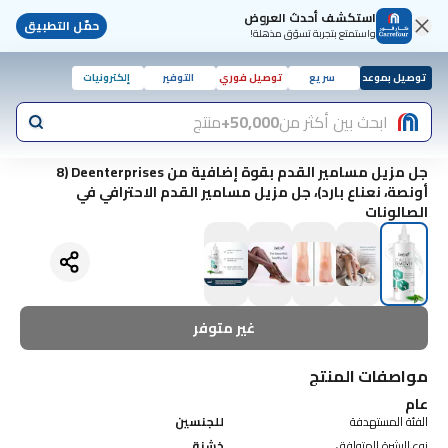
استكشف أحدث العروض
حمّل التطبيق
واستمتع بتجربة تسوّق مذهلة!
توصيل بموعد
سريع
توصيل فوري
التوفير
إلكترونيات
ابحث بين أكثر من
50,000+
منتج
جل مزيل مسامير القدم بقوة إضافية من Deenterprises (8
أونصة، نعناع بارد)، جل مزيل مسامير القدم الاحترافي في
الصالونات
غير متوفر
مواصفات المنتج
عام
الفئة المستهدفة
للجنسين
نوع البشرة المتوافق
خشنة