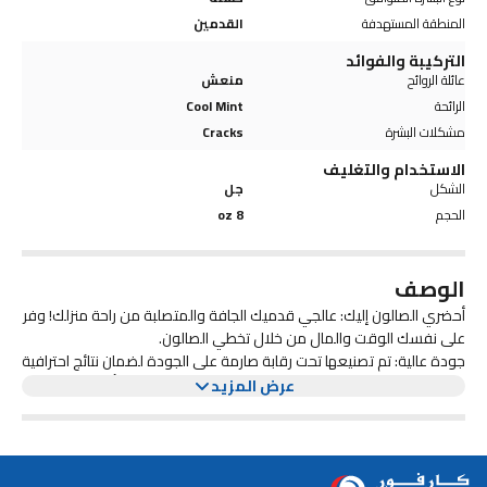
المنطقة المستهدفة
القدمين
التركيبة والفوائد
عائلة الروائح
منعش
الرائحة
Cool Mint
مشكلات البشرة
Cracks
الاستخدام والتغليف
الشكل
جل
الحجم
8 oz
الوصف
أحضري الصالون إليك: عالجي قدميك الجافة والمتصلبة من راحة منزلك! وفر
على نفسك الوقت والمال من خلال تخطي الصالون.
جودة عالية: تم تصنيعها تحت رقابة صارمة على الجودة لضمان نتائج احترافية
على مستوى الصالون في كل مرة. قوي بما يكفي لتنعيم أكثر مسامير
عرض المزيد
القدم ومسامير القدم سمكًا.
علاج مسامير القدم سهل مثل 1، 2، 3:
1) انقعي قدميك.
2) ضعي جل مزيل مسامير القدم مباشرة على المناطق المتصلبة. اتركه