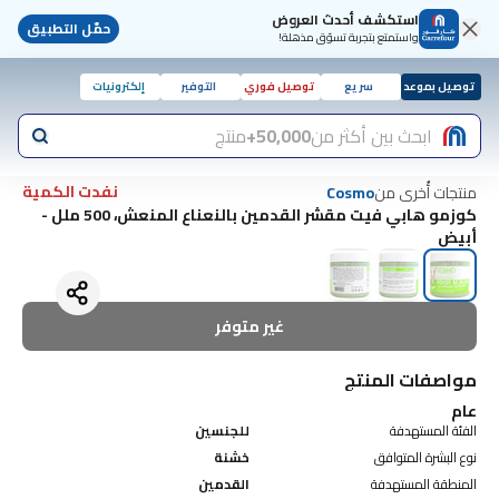
استكشف أحدث العروض
حمّل التطبيق
واستمتع بتجربة تسوّق مذهلة!
توصيل بموعد
سريع
توصيل فوري
التوفير
إلكترونيات
ابحث بين أكثر من
50,000+
منتج
نفدت الكمية
منتجات أُخرى من
Cosmo
كوزمو هابي فيت مقشر القدمين بالنعناع المنعش، 500 ملل -
أبيض
غير متوفر
مواصفات المنتج
عام
الفئة المستهدفة
للجنسين
نوع البشرة المتوافق
خشنة
المنطقة المستهدفة
القدمين