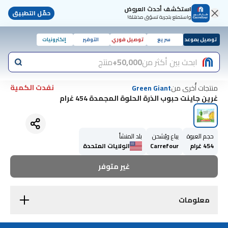
استكشف أحدث العروض
حمّل التطبيق
واستمتع بتجربة تسوّق مذهلة!
توصيل بموعد
سريع
توصيل فوري
التوفير
إلكترونيات
ابحث بين أكثر من
50,000+
منتج
نفدت الكمية
منتجات أُخرى من
Green Giant
غرين جاينت حبوب الذرة الحلوة المجمدة 454 غرام
حجم العبوة
يباع ويُشحن
بلد المنشأ
454 غرام
Carrefour
الولايات المتحدة
غير متوفر
معلومات