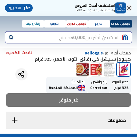
استكشف أحدث العروض
حمّل التطبيق
واستمتع بتجربة تسوّق مذهلة!
توصيل بموعد
سريع
توصيل فوري
التوفير
إلكترونيات
ابحث بين أكثر من
50,000+
منتج
نفدت الكمية
منتجات أُخرى من
Kellogg's
كيلوجز سبيشل كي رقائق التوت الأحمر ، 325 غرام
حجم العبوة
يباع ويُشحن
بلد المنشأ
325 غرام
Carrefour
المملكة المتحدة
غير متوفر
معلومات