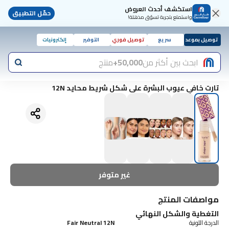
استكشف أحدث العروض
حمّل التطبيق
واستمتع بتجربة تسوّق مذهلة!
توصيل بموعد
سريع
توصيل فوري
التوفير
إلكترونيات
ابحث بين أكثر من
50,000+
منتج
تارت خافي عيوب البشرة على شكل شريط محايد 12N
غير متوفر
مواصفات المنتج
التغطية والشكل النهائي
الدرجة اللونية
Fair Neutral 12N