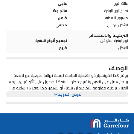
عائلة اللون
عاجي
تطابق لون البشرة
فاتح جدًا
مستوى التغطية
كامل
الشكل النهائي
مطفي
التركيبة والاستخدام
نوع البشرة المتوافق
لجميع أنواع البشرة
الشكل
كريم
الوصف
يوفر هذا الكونسيلر ذو التغطية الكاملة لمسة نهائية طبيعية غير لامعة
بينما يعمل على تنعيم وتفتيح مظهر البشرة للحصول على تأثير فوري لرفع
العين. تركيبة مقاومة للتجاعيد لن تتكتل أو تستقر، مما يوفر 16 ساعة من
عرض المزيد
الثبات الخالي من العيوب. مدعم بتقنية الشريط اللاصق، فهو يطمس مظهر
الخطوط الدقيقة والتجاعيد للحصول على مظهر ناعم وشبابي. أداة توزيع
المكياج ذات السرعة الكبيرة تجعل من السهل وضعها في ثوانٍ. نباتي ولم
يتم الإساءة إلى الحيوانات لتصنيعه. تم تركيبه دائمًا بدون البارابين والزيوت
المعدنية والفثالات والتريكلوسان وكبريتات لوريل الصوديوم والغلوتين.