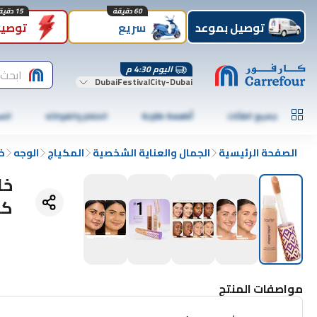
60 دقيقة
15 دقيقة
توصيل بموعد
سريع
توصيل
اليوم 4:30 م
ابحث 
DubaiFestivalCity-Dubai
جميع الفئات
أطعمة طازجة
الخضار والفواكه
الس
الصفحة الرئيسية
الجمال والعناية الشخصية
المكياج
الوجه
خ
خا
كونتور، 7
مواصفات المنتج