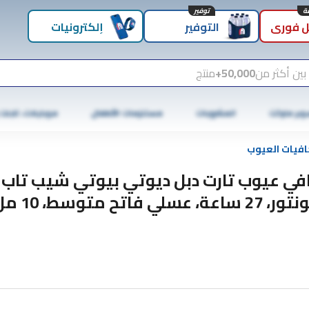
توفير
 فوري
التوفير
إلكترونيات
بين أكثر من
50,000+
منتج
وبر ماركت
المشروبات
مستلزمات الأطفال
موبايلات، تابلت
افيات العيوب
في عيوب تارت دبل ديوتي بيوتي شيب تاب
2 ساعة، عسلي فاتح متوسط، 10 مل