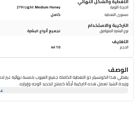
التغطية والشكل النهائي
الدرجة اللونية
27H Light Medium Honey
مستوى التغطية
كامل
التركيبة والاستخدام
نوع البشرة المتوافق
لجميع أنواع البشرة
التغليف
الحجم
10 ml
الوصف
يغطي هذا الكونسيلر ذو التغطية الكاملة جميع العيوب بلمسة نهائية غير لام
وزبدة الشيا. تعمل هذه التركيبة أيضًا كمنتج لتحديد الوجه وإبرازه.
عر