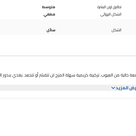
تطابق لون البشرة
متوسط
الشكل النهائي
مطفي
الشكل
سائل
عة خالية من العيوب. تركيبة كريمية سهلة المزج لن تتقشر أو تتجعد. يغذي ببذور ال
ض المزيد