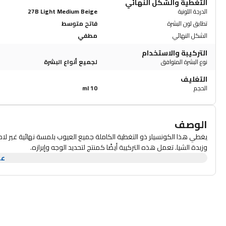
التغطية والشكل النهائي
الدرجة اللونية
27B Light Medium Beige
تطابق لون البشرة
فاتح متوسط
الشكل النهائي
مطفي
التركيبة والاستخدام
نوع البشرة المتوافق
لجميع أنواع البشرة
التغليف
الحجم
10 ml
الوصف
يغطي هذا الكونسيلر ذو التغطية الكاملة جميع العيوب بلمسة نهائية غير لام
وزبدة الشيا. تعمل هذه التركيبة أيضًا كمنتج لتحديد الوجه وإبرازه.
عر