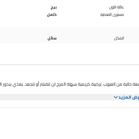
عائلة اللون
بيج
مستوى التغطية
كامل
الشكل
سائل
عة خالية من العيوب. تركيبة كريمية سهلة المزج لن تتقشر أو تتجعد. يغذي ببذور ال
ض المزيد