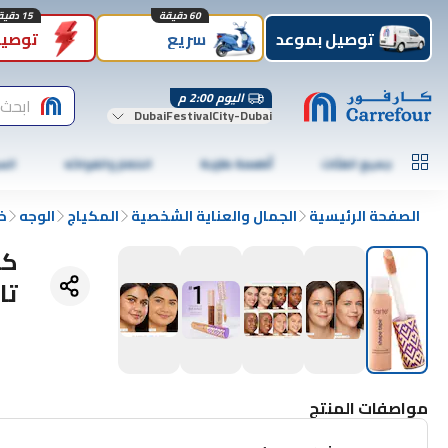
60 دقيقة
15 دقيقة
توصيل بموعد
سريع
توصيل
اليوم 2:00 م
ابحث 
DubaiFestivalCity-Dubai
جميع الفئات
أطعمة طازجة
الخضار والفواكه
الس
الصفحة الرئيسية
الجمال والعناية الشخصية
المكياج
الوجه
خ
كو
تارت، 27B ب
مواصفات المنتج