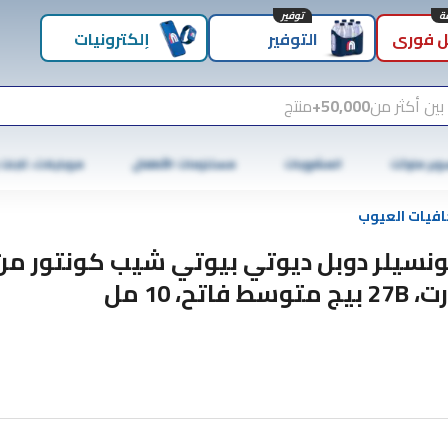
توفير
 فوري
التوفير
إلكترونيات
بين أكثر من
50,000+
منتج
وبر ماركت
المشروبات
مستلزمات الأطفال
موبايلات، تابلت
افيات العيوب
نسيلر دوبل ديوتي بيوتي شيب كونتور من
يج متوسط ​​فاتح، 10 مل