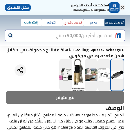
استكشف أحدث العروض
حمّل التطبيق
واستمتع بتجربة تسوّق مذهلة!
توصيل بموعد
سريع
توصيل فوري
التوفير
إلكترونيات
ابحث بين أكثر من
50,000+
منتج
Rolling Square، Incharge 6، سلسلة مفاتيح محمولة 6 في 1 كابل
شحن متعدد، رمادي ميركوري
غير متوفر
الوصف
المنتج الأخير من خط inCharge، كابل حلقة المفاتيح الأكثر مبيعًا في العالم،
يتميز بجسم معدني صلب وواقي كابل من النايلون، للتأكد من أنه لن يتلف
حتى في الظروف القاسية! يعد inCharge 6 هو كابل حلقة المفاتيح المثالي