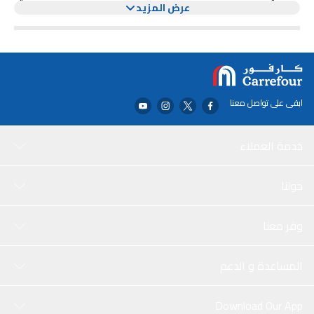
عرض المزيد
للاستخدام اليومي: فهو صغير جدًا وخفيف الوزن بحيث يمكنك إحضاره
معك في أي وقت، مما يجعل مشاكل البطارية شيئًا من الماضي. علاوة
على ذلك، يعد inCharge 6 عالميًا حقًا ومع ست مجموعات شحن مختلفة
يمكنك استخدامه لشحن جميع أجهزتك دون تغيير الكابل الخاص بك، لذلك لا
يتعين عليك إحضار كابلات مختلفة معك!
ابقى على تواصل معنا
خدمة العملاء
حولنا
وفر معنا
المساعدة و الدعم
Download Our App