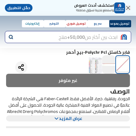
استكشف أحدث العروض
حمّل التطبيق
واستمتع بتجربة تسوّق مذهلة!
توصيل بموعد
سريع
توصيل فوري
التوفير
إلكترونيات
ابحث بين أكثر من
50,000+
منتج
فابر كاستل Polychr Pcl-بيج أحمر
غير متوفر
الوصف
الجودة. رفاهية. خبرة. الأفضل فقط. Faber-Castell هي الشركة الرائدة
عالميًا في تصنيع المواد الفنية المبتكرة عالية الجودة. للحصول على أفضل
أقلام الرصاص للفنانين، استمتع بمجموعات Polychromos وAlbrecht Drer
1 × قلم رصاص متعدد الكروموس
Watercolor المرموقة الغنية بالأصباغ. للحصول على أفضل أقلام الفنانين،
عرض المزيد
قم بتجربة أقلام Pitt Pens الناعمة والملونة وتعرف على سبب حصولهم
على مثل هذه القاعدة المخصصة من المعجبين. تستهدف مجموعة