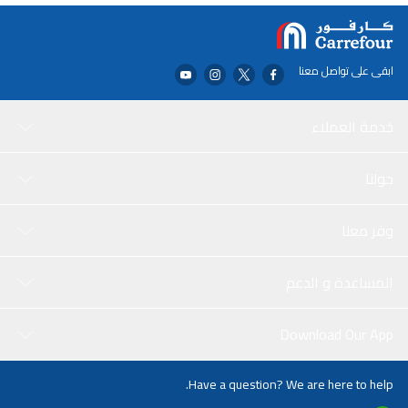
Creative Studio المبتكرة الطلاب والهواة دون التضحية بالجودة التي تميز
شركة Faber-Castell. يتم استكمال كل ذلك بمجموعة واسعة من
الرسومات عالية الجودة والوسائط المختلطة ولوحات الألوان المائية لكل
مشروع فني.
ابقى على تواصل معنا
خدمة العملاء
حولنا
وفر معنا
المساعدة و الدعم
Download Our App
Have a question? We are here to help.