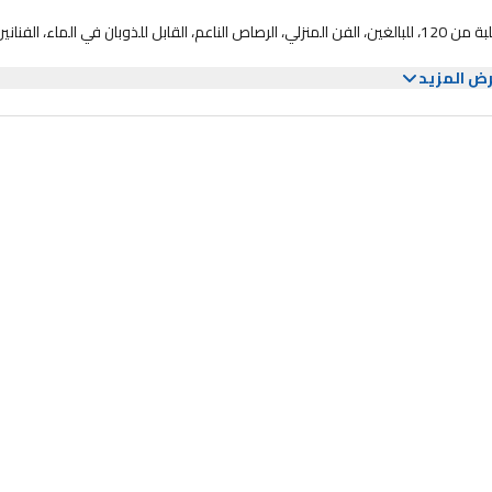
أقلام الرصاص المائية الناعمة من كاران داش سوبراكولور، متعددة الألوان، علبة من 120، للبالغين، الفن المنزلي، الرصاص الناعم، القابل للذوبان في الماء، الفنان
ض المزيد