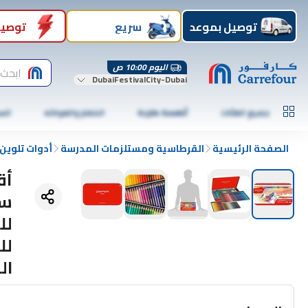
توصيل بموعد
سريع
توصيل
اليوم 10:00 ص
ابحث 
DubaiFestivalCity-Dubai
جميع الفئات
أطعمة طازجة
الخضار والفواكه
الس
الصفحة الرئيسية
القرطاسية ومستلزمات المدرسة
أدوات تلوين
أق
لل
لل
ال