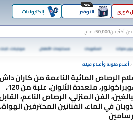
توفير
 فوري
التوفير
إلكترونيات
بين أكثر من
50,000+
منتج
وبر ماركت
المشروبات
مستلزمات الأطفال
موبايلات، تابلت
أقلام ملونة وأقلام فيلت
لام الرصاص المائية الناعمة من كاران داش
سوبراكولور، متعددة الألوان، علبة من 120،
بالغين، الفن المنزلي، الرصاص الناعم، القابل
ذوبان في الماء، الفنانين المحترفين الهواة،
رسامين