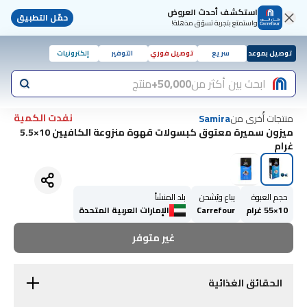
استكشف أحدث العروض
حمّل التطبيق
واستمتع بتجربة تسوّق مذهلة!
توصيل بموعد
سريع
توصيل فوري
التوفير
إلكترونيات
ابحث بين أكثر من
50,000+
منتج
نفدت الكمية
منتجات أُخرى من
Samira
ميزون سميرة معتوق كبسولات قهوة منزوعة الكافيين 10×5.5
غرام
حجم العبوة
يباع ويُشحن
بلد المنشأ
10×55 غرام
Carrefour
الإمارات العربية المتحدة
غير متوفر
الحقائق الغذائية