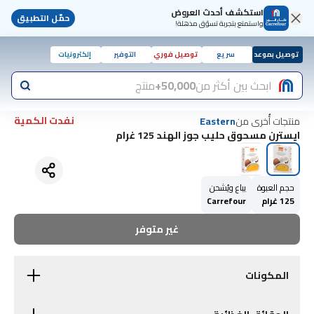
استكشف أحدث العروض
حمّل التطبيق
واستمتع بتجربة تسوّق مذهلة!
توصيل بموعد
سريع
توصيل فوري
التوفير
إلكترونيات
ابحث بين أكثر من
50,000+
منتج
نفدت الكمية
منتجات أُخرى من
Eastern
ايسترن مسحوق حليب جوز الهند 125 غرام
حجم العبوة
يباع ويُشحن
125 غرام
Carrefour
غير متوفر
المكونات