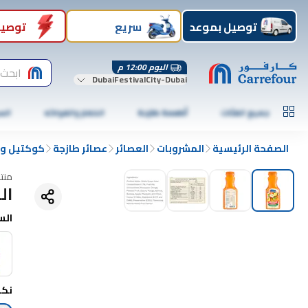
توصيل بموعد
سريع
توصيل
اليوم 12:00 م
ابحث 
DubaiFestivalCity-Dubai
جميع الفئات
أطعمة طازجة
الخضار والفواكه
الس
الصفحة الرئيسية
المشروبات
العصائر
عصائر طازجة
كوكتيل و
منت
ال
الس
نك