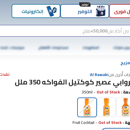
توفير
 فوري
التوفير
إلكترونيات
بين أكثر من
50,000+
منتج
وبر ماركت
المشروبات
مستلزمات الأطفال
موبايلات، تابلت
مزيج
نفدت 
جات أُخرى من
Al Rawabi
روابي عصير كوكتيل الفواكه 350 ملل
عة
:
Out of Stock
-
350ml
هة
:
Out of Stock
-
Fruit Cocktail