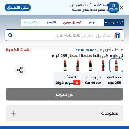
استكشف أحدث العروض
حمّل التطبيق
واستمتع بتجربة تسوّق مذهلة!
توصيل بموعد
سريع
توصيل فوري
التوفير
إلكترونيات
ابحث بين أكثر من
50,000+
منتج
نفدت الكمية
منتجات أُخرى من
Lee Kum Kee
لي كوم كي باندا صلصة المحار 255 غرام
حجم العبوة
يباع ويُشحن
بلد المنشأ
255 غرام
Carrefour
هونغ كونغ
غير متوفر
معلومات