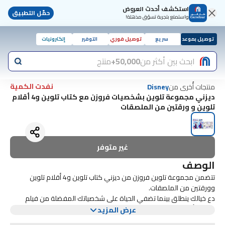
استكشف أحدث العروض
حمّل التطبيق
واستمتع بتجربة تسوّق مذهلة!
توصيل بموعد
سريع
توصيل فوري
التوفير
إلكترونيات
ابحث بين أكثر من
50,000+
منتج
نفدت الكمية
منتجات أُخرى من
Disney
ديزني مجموعة تلوين بشخصيات فروزن مع كتاب تلوين و4 أقلام
تلوين و ورقتين من الملصقات
غير متوفر
الوصف
تتضمن مجموعة تلوين فروزن من ديزني كتاب تلوين و4 أقلام تلوين
وورقتين من الملصقات.
دع خيالك ينطلق بينما تضفي الحياة على شخصياتك المفضلة من فيلم
فروزن بألوان نابضة بالحياة. يتميز كتاب التلوين بمشاهد وشخصيات من فيلم
عرض المزيد
فروزن المحبوب من ديزني.