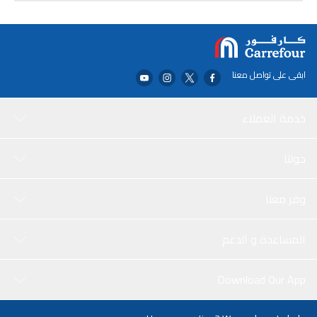
استخدم أقلام التلوين لإضافة العمق والتفاصيل إلى عملك الفني، ثم أضف
بعض المرح الإضافي باستخدام أوراق الملصقات. هذه المجموعة مثالية
لمحبي فروزن من جميع الأعمار، سواء كنت ترغب في التلوين بمفردك أو
مع الأصدقاء.
ابقى على تواصل معنا
خدمة العملاء
حولنا
وفر معنا
المساعدة و الدعم
Download Our App